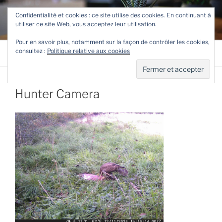
Aller
TETEVE.FR
Confidentialité et cookies : ce site utilise des cookies. En continuant à
au
utiliser ce site Web, vous acceptez leur utilisation.
Le site de Teteve
contenu
principal
Pour en savoir plus, notamment sur la façon de contrôler les cookies,
consultez :
Politique relative aux cookies
Menu
Hunter Camera