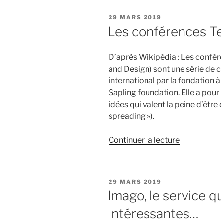
PUBLIÉ
29 MARS 2019
LE
Les conférences T
D’après Wikipédia : Les confé
and Design) sont une série de 
international par la fondation 
Sapling foundation. Elle a pour 
idées qui valent la peine d’être 
spreading »).
de
Continuer la lecture
« Les
conférence
TedX »
PUBLIÉ
29 MARS 2019
LE
Imago, le service q
intéressantes…