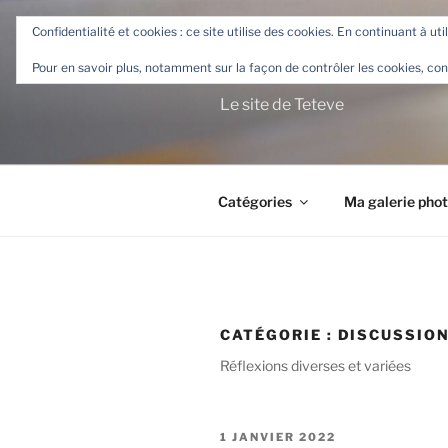
Aller
Confidentialité et cookies : ce site utilise des cookies. En continuant à uti
au
TETEVE.F
contenu
Pour en savoir plus, notamment sur la façon de contrôler les cookies, con
principal
Le site de Teteve
Catégories
Ma galerie pho
CATÉGORIE :
DISCUSSIO
Réflexions diverses et variées
PUBLIÉ
1 JANVIER 2022