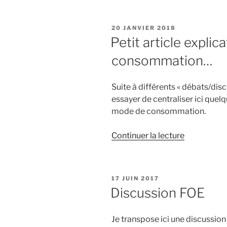
lobbies… »
PUBLIÉ
20 JANVIER 2018
LE
Petit article expli
consommation…
Suite à différents « débats/disc
essayer de centraliser ici quel
mode de consommation.
de
Continuer la lecture
« Petit
article
explicatif
PUBLIÉ
17 JUIN 2017
sur
LE
Discussion FOE
mon
mode
Je transpose ici une discussio
de