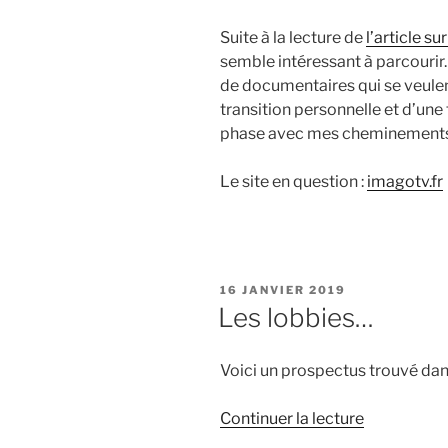
Suite à la lecture de
l’article su
semble intéressant à parcourir. 
de documentaires qui se veulen
transition personnelle et d’une 
phase avec mes cheminements
Le site en question :
imagotv.fr
PUBLIÉ
16 JANVIER 2019
LE
Les lobbies…
Voici un prospectus trouvé dan
de
Continuer la lecture
« Les