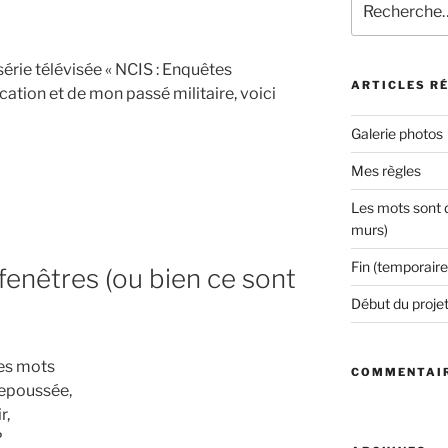
pour
:
série télévisée « NCIS : Enquêtes
ARTICLES R
cation et de mon passé militaire, voici
Galerie photos
Mes règles
Les mots sont d
murs)
Fin (temporaire
fenêtres (ou bien ce sont
Début du proje
es mots
COMMENTAIR
repoussée,
r,
?