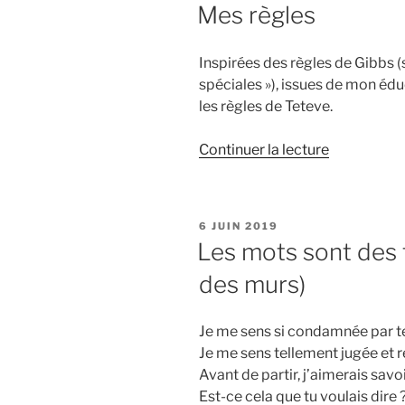
LE
Mes règles
Inspirées des règles de Gibbs (
spéciales »), issues de mon édu
les règles de Teteve.
de
Continuer la lecture
« Mes
règles »
PUBLIÉ
6 JUIN 2019
LE
Les mots sont des 
des murs)
Je me sens si condamnée par t
Je me sens tellement jugée et 
Avant de partir, j’aimerais savoi
Est-ce cela que tu voulais dire 