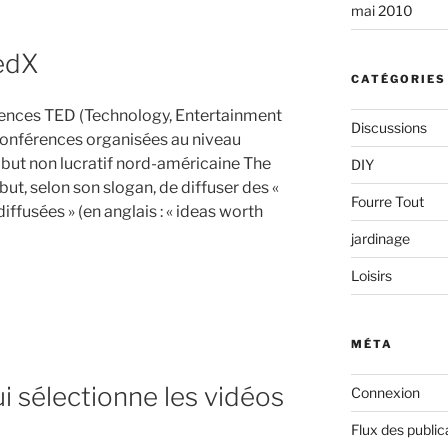
mai 2010
edX
CATÉGORIES
rences TED (Technology, Entertainment
Discussions
conférences organisées au niveau
à but non lucratif nord-américaine The
DIY
but, selon son slogan, de diffuser des «
Fourre Tout
diffusées » (en anglais : « ideas worth
jardinage
Loisirs
s
MÉTA
ui sélectionne les vidéos
Connexion
Flux des public