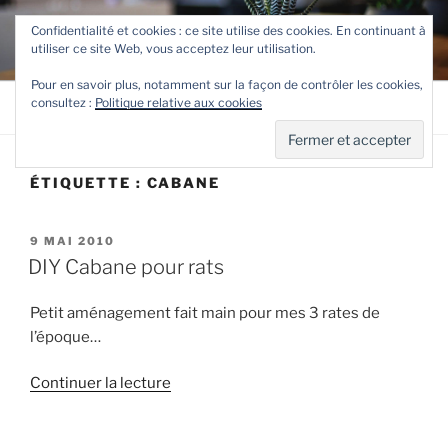
Aller
TETEVE.FR
Confidentialité et cookies : ce site utilise des cookies. En continuant à
au
utiliser ce site Web, vous acceptez leur utilisation.
Le site de Teteve
contenu
principal
Pour en savoir plus, notamment sur la façon de contrôler les cookies,
consultez :
Politique relative aux cookies
Menu
ÉTIQUETTE :
CABANE
PUBLIÉ
9 MAI 2010
LE
DIY Cabane pour rats
Petit aménagement fait main pour mes 3 rates de
l’époque…
de
Continuer la lecture
« DIY
Cabane