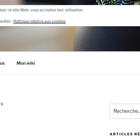
liser ce site Web, vous acceptez leur utilisation.
R
sultez :
Politique relative aux cookies
tos
Mon wiki
VE
Recherche
pour
:
$CoMmEntTV
ARTICLES R