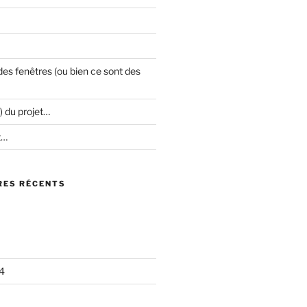
es fenêtres (ou bien ce sont des
) du projet…
t…
ES RÉCENTS
4