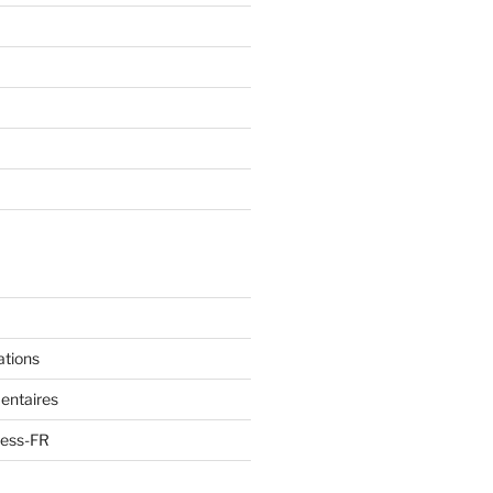
ations
entaires
ress-FR