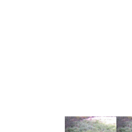
$CoMmEntTV