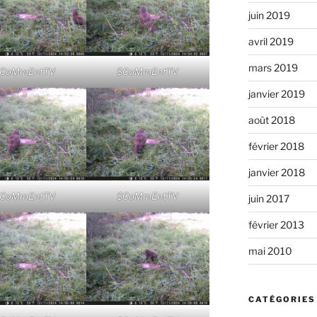
juin 2019
avril 2019
mars 2019
CoMmEntTV
$CoMmEntTV
janvier 2019
août 2018
février 2018
janvier 2018
CoMmEntTV
$CoMmEntTV
juin 2017
février 2013
mai 2010
CATÉGORIES