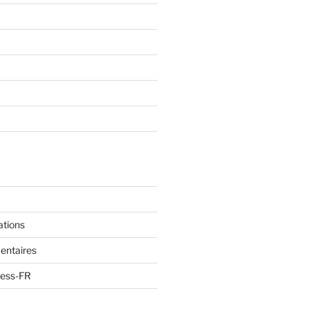
ations
entaires
ress-FR