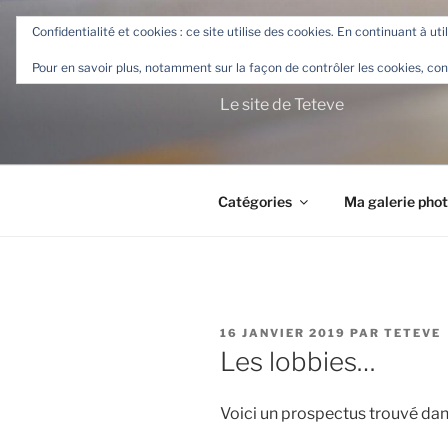
Aller
Confidentialité et cookies : ce site utilise des cookies. En continuant à uti
au
TETEVE.F
contenu
Pour en savoir plus, notamment sur la façon de contrôler les cookies, con
principal
Le site de Teteve
Catégories
Ma galerie pho
PUBLIÉ
16 JANVIER 2019
PAR
TETEVE
LE
Les lobbies…
Voici un prospectus trouvé dan