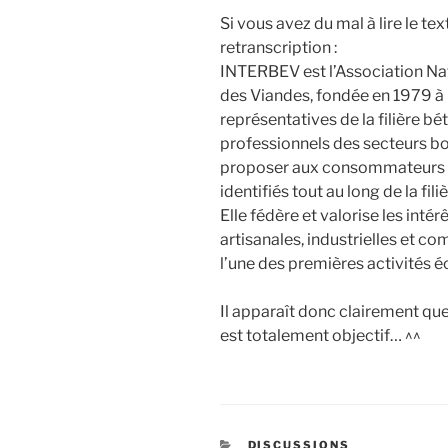
Si vous avez du mal à lire le tex
retranscription :
INTERBEV est l’Association Nat
des Viandes, fondée en 1979 à l
représentatives de la filière bét
professionnels des secteurs bov
proposer aux consommateurs de
identifiés tout au long de la filiè
Elle fédère et valorise les inté
artisanales, industrielles et c
l’une des premières activités é
Il apparaît donc clairement que
est totalement objectif… ^^
CATÉGORIES
DISCUSSIONS