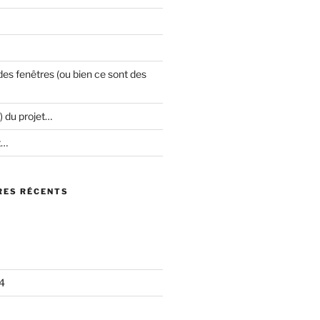
es fenêtres (ou bien ce sont des
) du projet…
t…
ES RÉCENTS
4