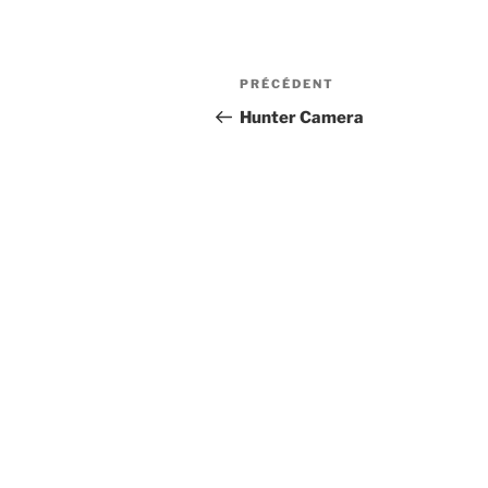
Navigation
Article
PRÉCÉDENT
de
précédent
Hunter Camera
l’article