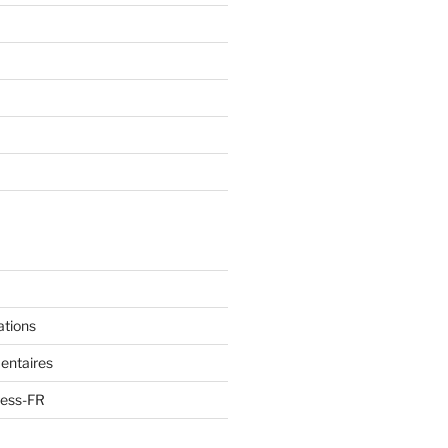
ations
entaires
ress-FR