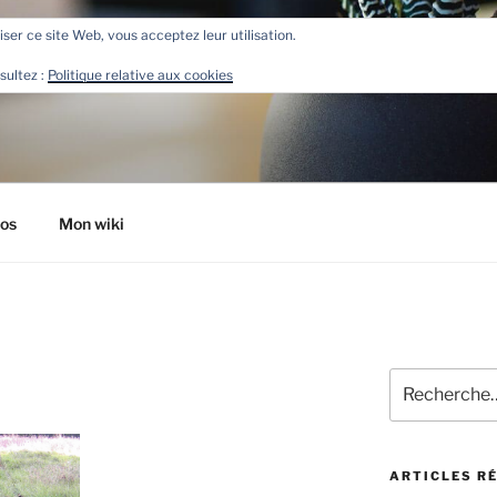
liser ce site Web, vous acceptez leur utilisation.
R
sultez :
Politique relative aux cookies
tos
Mon wiki
Recherche
pour
:
ARTICLES R