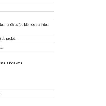
es fenêtres (ou bien ce sont des
) du projet…
t…
ES RÉCENTS
4