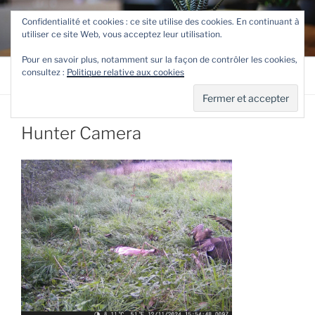
Aller
TETEVE.FR
Confidentialité et cookies : ce site utilise des cookies. En continuant à
au
utiliser ce site Web, vous acceptez leur utilisation.
Le site de Teteve
contenu
principal
Pour en savoir plus, notamment sur la façon de contrôler les cookies,
consultez :
Politique relative aux cookies
Menu
Hunter Camera