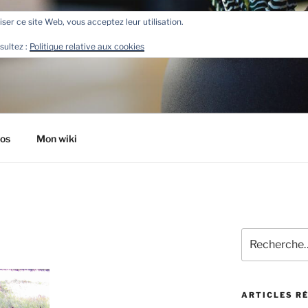
liser ce site Web, vous acceptez leur utilisation.
R
sultez :
Politique relative aux cookies
tos
Mon wiki
Recherche
pour
:
ARTICLES R