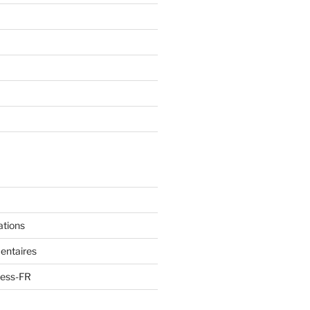
ations
entaires
ress-FR