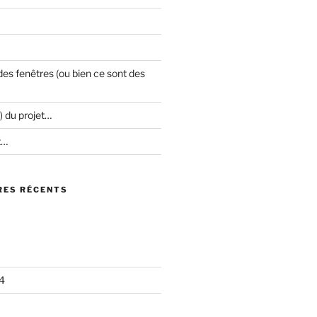
es fenêtres (ou bien ce sont des
) du projet…
t…
ES RÉCENTS
4