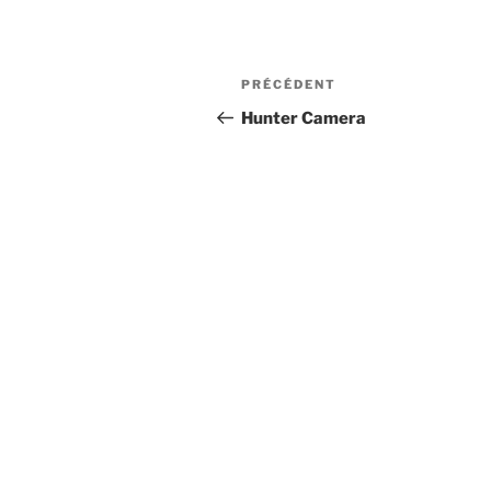
Navigation
Article
PRÉCÉDENT
de
précédent
Hunter Camera
l’article