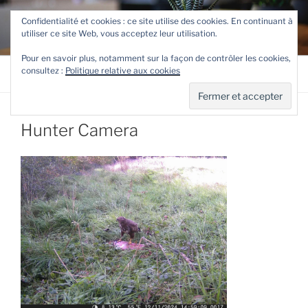
Aller
TETEVE.FR
Confidentialité et cookies : ce site utilise des cookies. En continuant à
au
utiliser ce site Web, vous acceptez leur utilisation.
Le site de Teteve
contenu
principal
Pour en savoir plus, notamment sur la façon de contrôler les cookies,
consultez :
Politique relative aux cookies
Menu
Hunter Camera