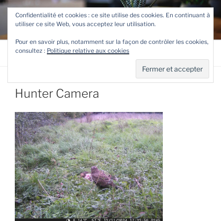
Aller
TETEVE.FR
Confidentialité et cookies : ce site utilise des cookies. En continuant à
au
utiliser ce site Web, vous acceptez leur utilisation.
Le site de Teteve
contenu
principal
Pour en savoir plus, notamment sur la façon de contrôler les cookies,
consultez :
Politique relative aux cookies
Menu
Hunter Camera