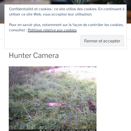
Aller
TETEVE.FR
Confidentialité et cookies : ce site utilise des cookies. En continuant à
au
utiliser ce site Web, vous acceptez leur utilisation.
Le site de Teteve
contenu
principal
Pour en savoir plus, notamment sur la façon de contrôler les cookies,
consultez :
Politique relative aux cookies
Menu
Hunter Camera