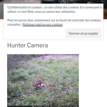
Aller
TETEVE.FR
Confidentialité et cookies : ce site utilise des cookies. En continuant à
au
utiliser ce site Web, vous acceptez leur utilisation.
Le site de Teteve
contenu
principal
Pour en savoir plus, notamment sur la façon de contrôler les cookies,
consultez :
Politique relative aux cookies
Menu
Hunter Camera