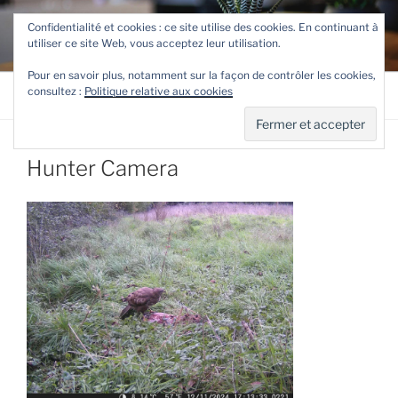
Aller
TETEVE.FR
Confidentialité et cookies : ce site utilise des cookies. En continuant à
au
utiliser ce site Web, vous acceptez leur utilisation.
Le site de Teteve
contenu
principal
Pour en savoir plus, notamment sur la façon de contrôler les cookies,
consultez :
Politique relative aux cookies
Menu
Hunter Camera