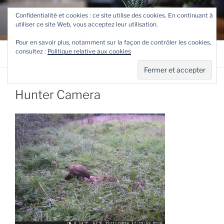
Aller
TETEVE.FR
Confidentialité et cookies : ce site utilise des cookies. En continuant à
au
utiliser ce site Web, vous acceptez leur utilisation.
Le site de Teteve
contenu
principal
Pour en savoir plus, notamment sur la façon de contrôler les cookies,
consultez :
Politique relative aux cookies
Menu
Hunter Camera