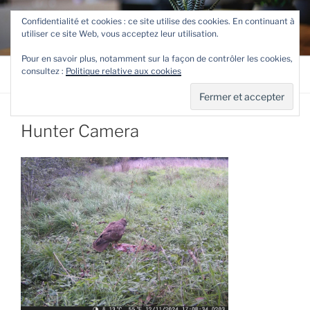
Aller
TETEVE.FR
Confidentialité et cookies : ce site utilise des cookies. En continuant à
au
utiliser ce site Web, vous acceptez leur utilisation.
Le site de Teteve
contenu
principal
Pour en savoir plus, notamment sur la façon de contrôler les cookies,
consultez :
Politique relative aux cookies
Menu
Hunter Camera