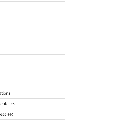
ations
entaires
ress-FR