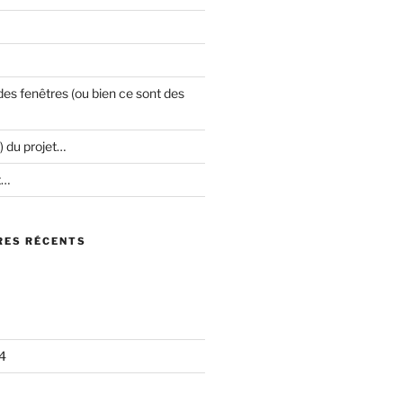
es fenêtres (ou bien ce sont des
) du projet…
t…
ES RÉCENTS
4