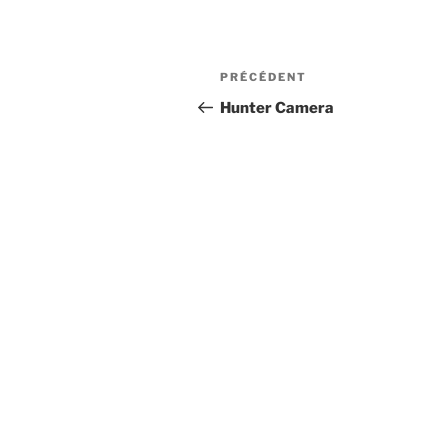
Navigation
Article
PRÉCÉDENT
de
précédent
Hunter Camera
l’article