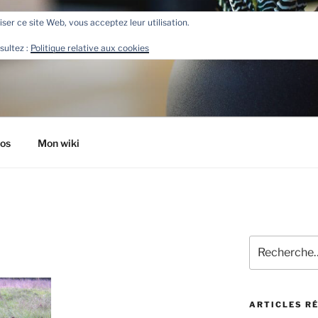
liser ce site Web, vous acceptez leur utilisation.
R
sultez :
Politique relative aux cookies
tos
Mon wiki
Recherche
pour
:
ARTICLES R