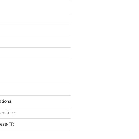
ations
entaires
ress-FR