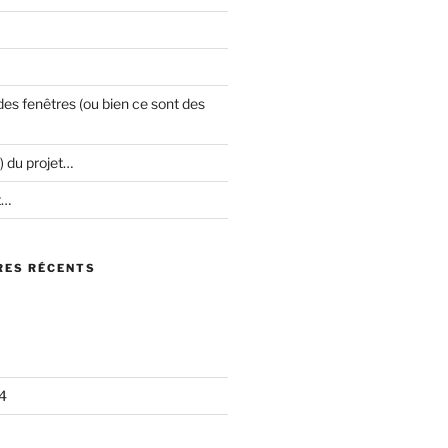
es fenêtres (ou bien ce sont des
) du projet…
t…
ES RÉCENTS
4