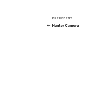
Navigation
Article
PRÉCÉDENT
de
précédent
Hunter Camera
l’article