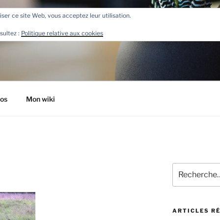
liser ce site Web, vous acceptez leur utilisation.
R
sultez :
Politique relative aux cookies
tos
Mon wiki
Recherche
pour
:
ARTICLES R