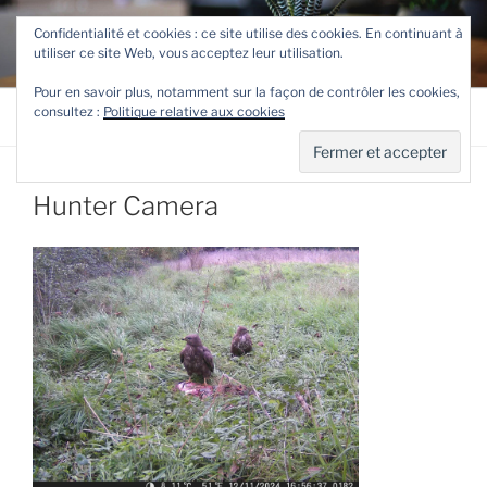
Aller
TETEVE.FR
Confidentialité et cookies : ce site utilise des cookies. En continuant à
au
utiliser ce site Web, vous acceptez leur utilisation.
Le site de Teteve
contenu
principal
Pour en savoir plus, notamment sur la façon de contrôler les cookies,
consultez :
Politique relative aux cookies
Menu
Hunter Camera