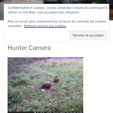
Aller
TETEVE.FR
Confidentialité et cookies : ce site utilise des cookies. En continuant à
au
utiliser ce site Web, vous acceptez leur utilisation.
Le site de Teteve
contenu
principal
Pour en savoir plus, notamment sur la façon de contrôler les cookies,
consultez :
Politique relative aux cookies
Menu
Hunter Camera