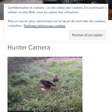
Aller
TETEVE.FR
Confidentialité et cookies : ce site utilise des cookies. En continuant à
au
utiliser ce site Web, vous acceptez leur utilisation.
Le site de Teteve
contenu
principal
Pour en savoir plus, notamment sur la façon de contrôler les cookies,
consultez :
Politique relative aux cookies
Menu
Hunter Camera