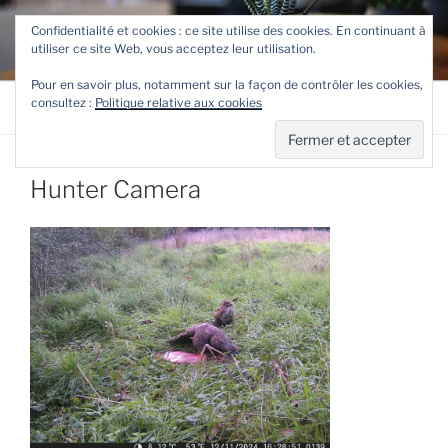
Aller
TETEVE.FR
Confidentialité et cookies : ce site utilise des cookies. En continuant à
au
utiliser ce site Web, vous acceptez leur utilisation.
Le site de Teteve
contenu
principal
Pour en savoir plus, notamment sur la façon de contrôler les cookies,
consultez :
Politique relative aux cookies
Menu
Hunter Camera