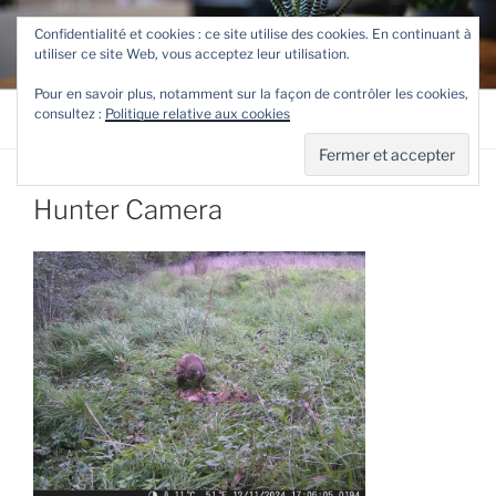
Aller
TETEVE.FR
Confidentialité et cookies : ce site utilise des cookies. En continuant à
au
utiliser ce site Web, vous acceptez leur utilisation.
Le site de Teteve
contenu
principal
Pour en savoir plus, notamment sur la façon de contrôler les cookies,
consultez :
Politique relative aux cookies
Menu
Hunter Camera